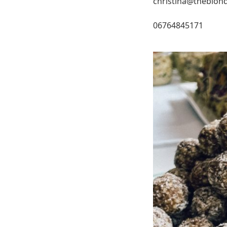
christina@theblon
06764845171